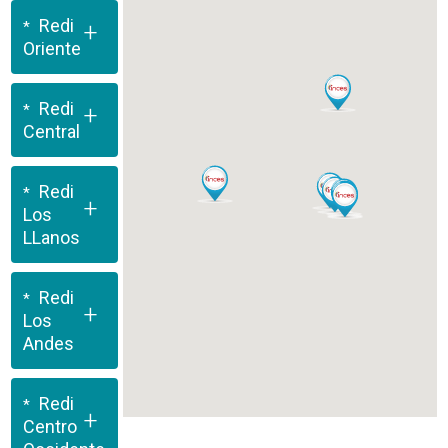
Redi
+
Oriente
Redi
+
Central
Redi
+
Los
LLanos
Redi
+
Los
Andes
Redi
+
Centro