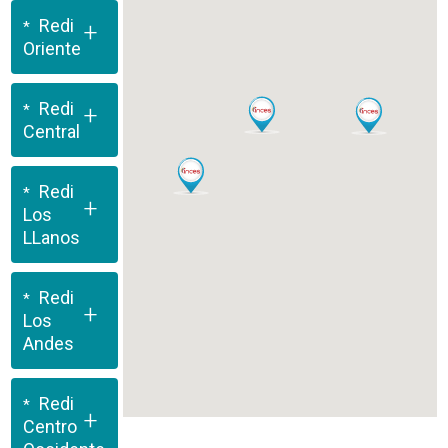
Redi
+
Oriente
Redi
+
Central
Redi
+
Los
LLanos
Redi
+
Los
Andes
Redi
+
Centro