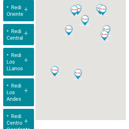
Redi
+
Oriente
Redi
+
Central
Redi
+
Los
LLanos
Redi
+
Los
Andes
Redi
+
Centro