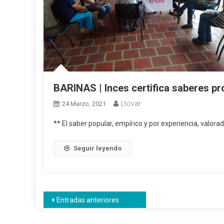
BARINAS | Inces certifica saberes pr
Ltovar
24 Marzo, 2021
** El saber popular, empírico y por experiencia, valorad
Seguir leyendo
Navegación
Entradas anteriores
de