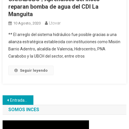
reparan bomba de agua del CDI La
Manguita
Ltovar
10 Agosto, 2020
** El arreglo del sistema hidráulico fue posible gracias a una
alianza estratégica establecida con instituciones como Misión
Barrio Adentro, alcaldía de Valencia, Hidrocentro, PNA
Carabobo y la UBCH del sector, entre otros
Seguir leyendo
Navegación
Entradas anteriores
de
SOMOS INCES
entradas