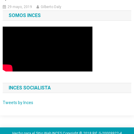
29 mayo, 2019
Gilberto Daly
SOMOS INCES
INCES SOCIALISTA
Tweets by Inces
Hecho para el Sitio Web INCES Copyright © 2018 Rif: G-20009922-4