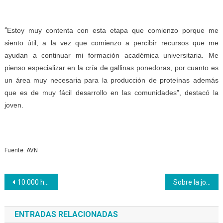
“
Estoy muy contenta con esta etapa que comienzo porque me
siento útil, a la vez que comienzo a percibir recursos que me
ayudan a continuar mi formación académica universitaria. Me
pienso especializar en la cría de gallinas ponedoras, por cuanto es
un área muy necesaria para la producción de proteínas además
que es de muy fácil desarrollo en las comunidades”, destacó la
joven.
Fuente: AVN
Navegación
10.000 hectáreas de Pino Caribe consolidó Maderas del Orinoco en 2017
Sobre la jornada laboral de los aprendices
de
ENTRADAS RELACIONADAS
entradas