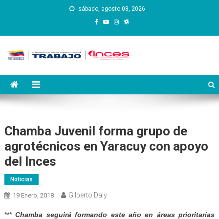
Saltar
sábado, agosto 08, 2026
al
contenido
Instituto Nacional de
Inces
Capacitación y Educación
Socialista
Chamba Juvenil forma grupo de
agrotécnicos en Yaracuy con apoyo
del Inces
Noticias
Gilberto Daly
19 Enero, 2018
***
Chamba seguirá formando este año en áreas prioritarias