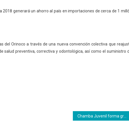
ara 2018 generará un ahorro al país en importaciones de cerca de 1 mill
as del Orinoco a través de una nueva convención colectiva que reajus
 de salud preventiva, correctiva y odontológica, así como el suministro 
Chamba Juvenil forma grupo de agrotécnicos en Yaracuy con apoyo del Inces