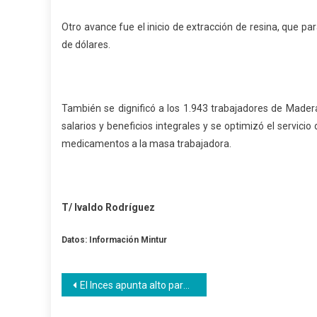
Otro avance fue el inicio de extracción de resina, que p
de dólares.
También se dignificó a los 1.943 trabajadores de Mader
salarios y beneficios integrales y se optimizó el servicio
medicamentos a la masa trabajadora.
T/ Ivaldo Rodríguez
Datos: Información Mintur
Navegación
El Inces apunta alto para este 2018 enfocando su acción hacia la producción
de