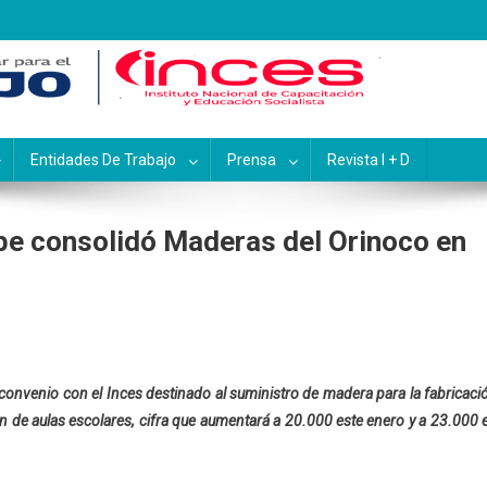
pacitación y Educación Socialis
Entidades De Trabajo
Prensa
Revista I + D
be consolidó Maderas del Orinoco en
convenio con el Inces destinado al suministro de madera para la fabricaci
 de aulas escolares, cifra que aumentará a 20.000 este enero y a 23.000 