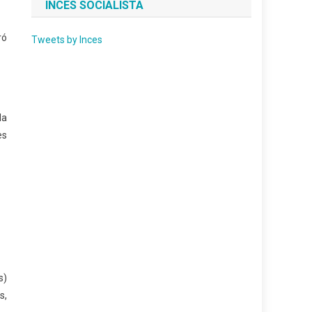
INCES SOCIALISTA
ró
Tweets by Inces
la
es
s)
s,