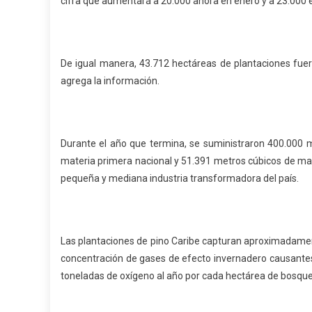
cifra que aumentará a 20.000 ahora en enero y a 23.000 
De igual manera, 43.712 hectáreas de plantaciones fuero
agrega la información.
Durante el año que termina, se suministraron 400.000 
materia primera nacional y 51.391 metros cúbicos de made
pequeña y mediana industria transformadora del país.
Las plantaciones de pino Caribe capturan aproximadament
concentración de gases de efecto invernadero causantes 
toneladas de oxígeno al año por cada hectárea de bosque