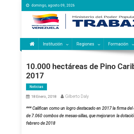
Saltar
domingo, agosto 09, 2026
al
contenido
Instituto Nacional de Ca
Inces
Institución
Regiones
Formación
10.000 hectáreas de Pino Cari
2017
Noticias
Gilberto Daly
18 Enero, 2018
*** Califican como un logro destacado en 2017 la firma del 
de 7.060 combos de mesas-sillas, que mejoraron la dotación
febrero de 2018