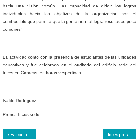
hacia una visión común. Las capacidad de dirigir los logros
individuales hacia los objetivos de la organización son el
combustible que permite que la gente normal logra resultados poco
comunes”.
La actividad contó con la presencia de estudiantes de las unidades
educativas y fue celebrada en el auditorio del edificio sede del
Inces en Caracas, en horas vespertinas.
Ivaldo Rodríguez
Prensa Inces sede
Navegación
Falcón avanza en la fabricación de 3.000 mesas-sillas escolares
Inces presenta sus opciones formativas a la Cámara Hotelera en el Zulia