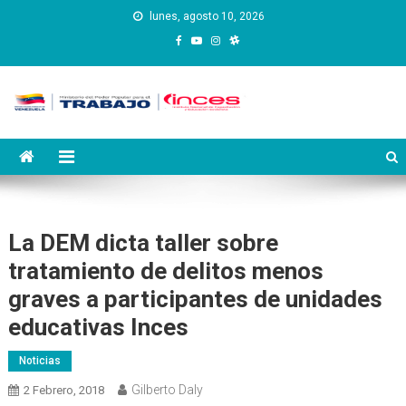
Saltar
lunes, agosto 10, 2026
al
contenido
Instituto Nacional de
Inces
Capacitación y Educación
Socialista
La DEM dicta taller sobre
tratamiento de delitos menos
graves a participantes de unidades
educativas Inces
Noticias
Gilberto Daly
2 Febrero, 2018