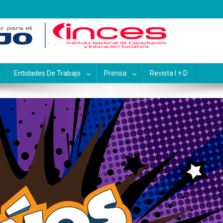
pacitación y Educación Socialis
Entidades De Trabajo
Prensa
Revista I + D