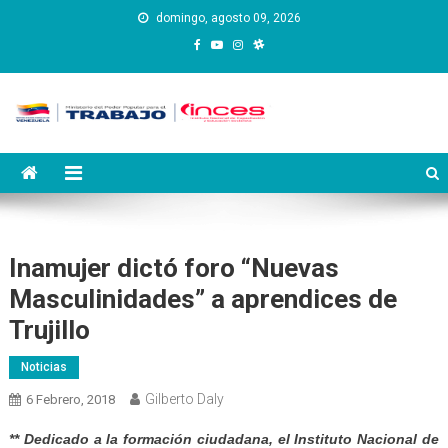
Saltar
domingo, agosto 09, 2026
al
contenido
Instituto Nacional de
Inces
Capacitación y Educación
Socialista
Inamujer dictó foro “Nuevas
Masculinidades” a aprendices de
Trujillo
Noticias
Gilberto Daly
6 Febrero, 2018
** Dedicado a la formación ciudadana, el Instituto Nacional de