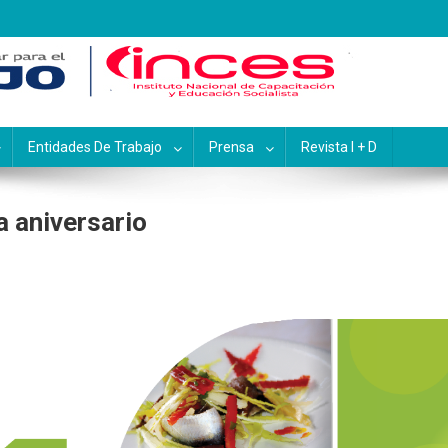
pacitación y Educación Socialis
Entidades De Trabajo
Prensa
Revista I + D
 aniversario