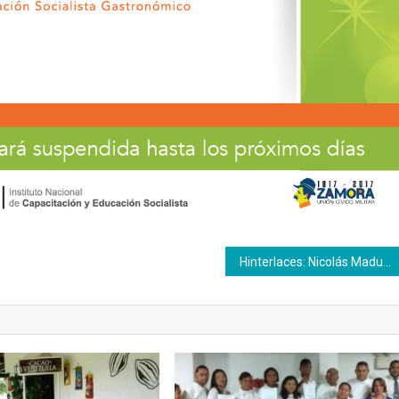
Hinterlaces: Nicolás Maduro es el favorito para ganar las presidenciales