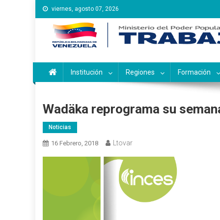
Saltar
viernes, agosto 07, 2026
al
contenido
Instituto Nacional de Ca
Inces
Institución
Regiones
Formación
Wadäka reprograma su semana
Noticias
Ltovar
16 Febrero, 2018