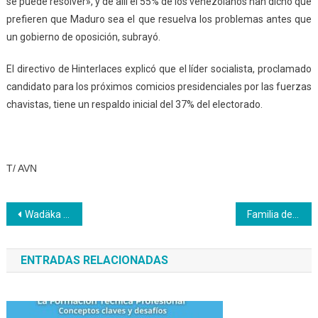
se puede resolver», y de allí el 55% de los venezolanos han dicho que
prefieren que Maduro sea el que resuelva los problemas antes que
un gobierno de oposición, subrayó.
El directivo de Hinterlaces explicó que el líder socialista, proclamado
candidato para los próximos comicios presidenciales por las fuerzas
chavistas, tiene un respaldo inicial del 37% del electorado.
T/ AVN
Navegación
Wadäka reprograma su semana aniversario
Familia de Inces Táchira celebró con alegría y color “Carnavales 2018”
de
ENTRADAS RELACIONADAS
entradas