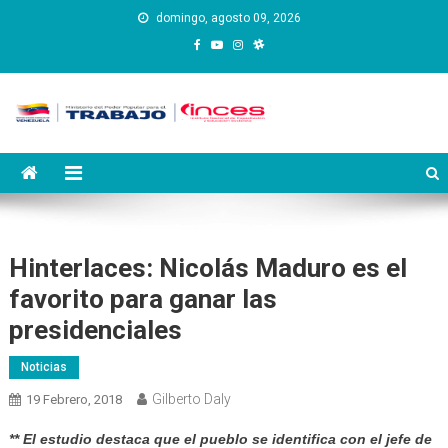
Saltar
domingo, agosto 09, 2026
al
contenido
Instituto Nacional de
Inces
Capacitación y Educación
Socialista
Hinterlaces: Nicolás Maduro es el
favorito para ganar las
presidenciales
Noticias
Gilberto Daly
19 Febrero, 2018
** El estudio destaca que el pueblo se identifica con el jefe de