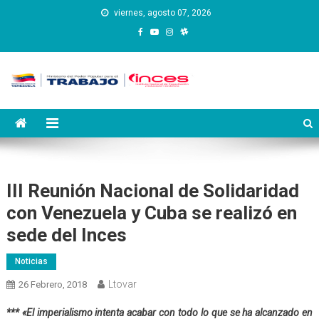
Saltar
viernes, agosto 07, 2026
al
contenido
Instituto Nacional de
Inces
Capacitación y Educación
Socialista
III Reunión Nacional de Solidaridad
con Venezuela y Cuba se realizó en
sede del Inces
Noticias
Ltovar
26 Febrero, 2018
*** «El imperialismo intenta acabar con todo lo que se ha alcanzado en