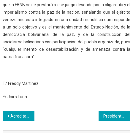
que la FANB no se prestará a ese juego deseado por la oligarquía y el
imperialismo contra la paz de la nación, señalando que el ejército
venezolano está integrado en una unidad monolítica que responde
a un solo objetivo y es el mantenimiento del Estado-Nación, de la
democracia bolivariana, de la paz, y de la construcción del
socialismo bolivariano con participación del pueblo organizado, pues
“cualquier intento de desestabilización y de amenaza contra la
patria fracasará”.
T/ Freddy Martínez
F/ Jairo Luna
Navegación
Acreditados 50 técnicos en Refrigerantes Naturales
Presidente Maduro: Venezuela dará otro ejemplo de la democracia de paz social y económica
de