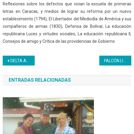
Reflexiones sobre los defectos que vician la escuela de primeras
letras en Caracas, y medios de lograr su reforma por un nuevo
establecimiento (1794), El Libertador del Mediodía de América y sus
compañeros de armas (1830), Defensa de Bolívar, La educación
republicana Luces y virtudes sociales, La educación republicana II,
Consejos de amigo y Crítica de las providencias de Gobierno
Navegación
DELTA AMACURO| Una oportunidad para el emprendimiento con el curso Elaboración de Tortas
FALCÓN | Inces presentó avances del plan de contingencia de formación y autoformación
de
ENTRADAS RELACIONADAS
entradas