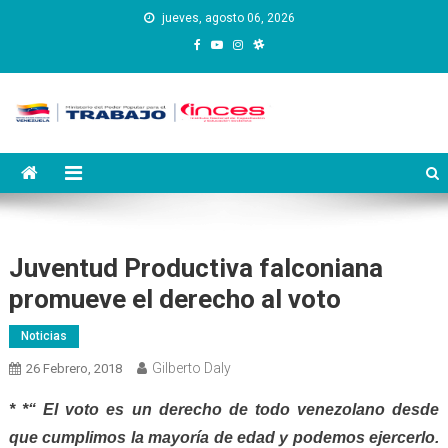
Saltar
jueves, agosto 06, 2026
al
contenido
Instituto Nacional de
Inces
Capacitación y Educación
Socialista
Juventud Productiva falconiana
promueve el derecho al voto
Noticias
Gilberto Daly
26 Febrero, 2018
* *“ El voto es un derecho de todo venezolano desde
que cumplimos la mayoría de edad y podemos ejercerlo.