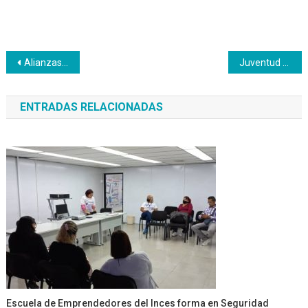
Navegación
Alianzas estratégicas en Carabobo incrementarán formaciones en Montalbán
Juventud Productiva falconiana promueve el derecho al voto
de
ENTRADAS RELACIONADAS
entradas
Escuela de Emprendedores del Inces forma en Seguridad