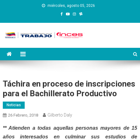
Saltar
miércoles, agosto 05, 2026
al
contenido
Instituto Nacional de
Inces
Capacitación y Educación
Socialista
Táchira en proceso de inscripciones
para el Bachillerato Productivo
Noticias
Gilberto Daly
26 Febrero, 2018
** Atienden a todas aquellas personas mayores de 15
años interesados en culminar sus estudios de