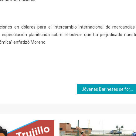
ciones en dólares para el intercambio internacional de mercancías
 especulación planificada sobre el bolívar que ha perjudicado nuest
ómica” enfatizó Moreno.
Jóvenes Barineses se forman en el oficio de Electricidad Básica