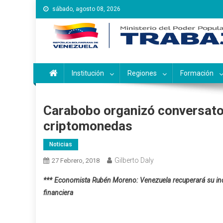
Saltar
sábado, agosto 08, 2026
al
contenido
Instituto Nacional de Ca
Inces
Institución
Regiones
Formación
Carabobo organizó conversator
criptomonedas
Noticias
Gilberto Daly
27 Febrero, 2018
*** Economista Rubén Moreno: Venezuela recuperará su in
financiera