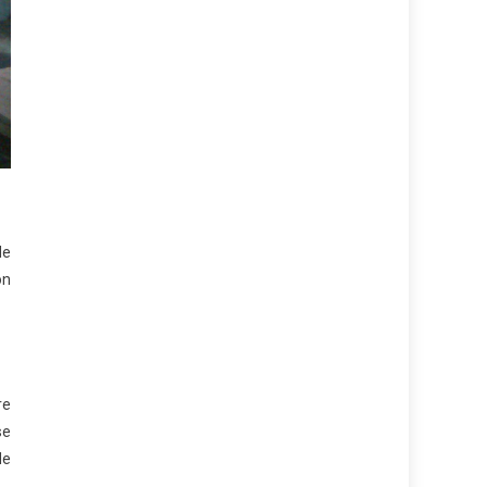
de
ón
re
se
de