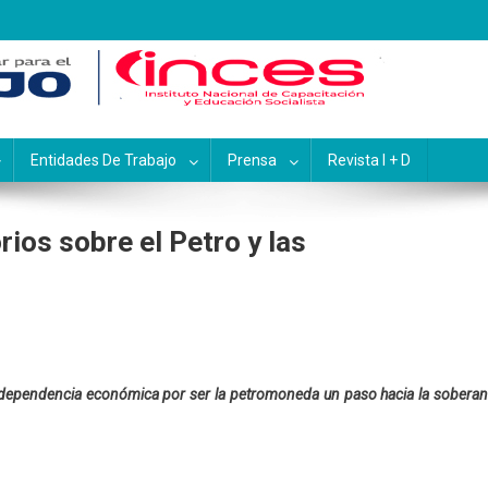
pacitación y Educación Socialis
Entidades De Trabajo
Prensa
Revista I + D
ios sobre el Petro y las
dependencia económica por ser la petromoneda un paso hacia la soberan