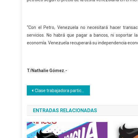
“Con el Petro, Venezuela no necesitará hacer transac
servicios. No habrá que pagar a bancos, ni soportar la
economía. Venezuela recuperará su independencia econ
T/Nathalie Gómez.-
Navegación
Clase trabajadora participará en movilización al CNE
de
ENTRADAS RELACIONADAS
entradas