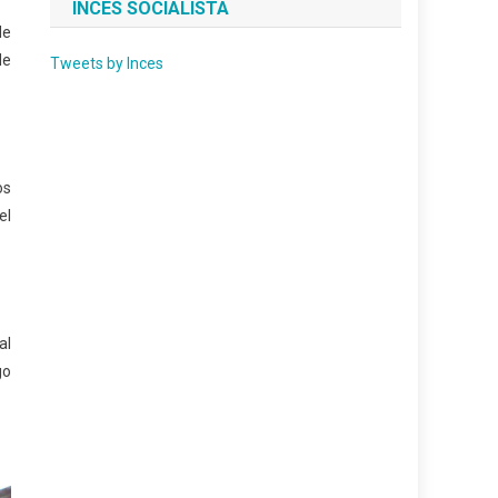
INCES SOCIALISTA
de
de
Tweets by Inces
os
el
al
go