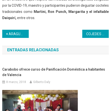
por la COVID-19, maestro y participantes pudieron degustar cocteles
tradicionales como
Martini, Ron Punch, Margarita y el infaltable
Daiquirí,
entre otros.
Navegación
ARAGUA | Se realizaron reuniones para el análisis de cierre de gestión y balance del 2020
COJEDES | Aprendices Inces reciben su certificado de egreso
de
ENTRADAS RELACIONADAS
entradas
Carabobo ofrece curso de Panificación Doméstica a habitantes
de Valencia
8 marzo, 2018
Gilberto Daly