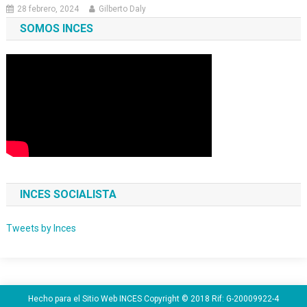
28 febrero, 2024
Gilberto Daly
SOMOS INCES
INCES SOCIALISTA
Tweets by Inces
Hecho para el Sitio Web INCES Copyright © 2018 Rif: G-20009922-4