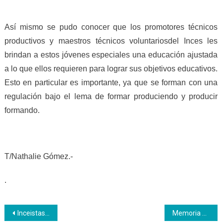
Así mismo se pudo conocer que los promotores técnicos
productivos y maestros técnicos voluntariosdel Inces les
brindan a estos jóvenes especiales una educación ajustada
a lo que ellos requieren para lograr sus objetivos educativos.
Esto en particular es importante, ya que se forman con una
regulación bajo el lema de formar produciendo y producir
formando.
T/Nathalie Gómez.-
.
Navegación
Inceistas recordaron partida del gigante de la Revolución Hugo Chávez Frías
Memoria de comandante Chávez conmemorada por segundo día consecutivo en Inces Trujillo