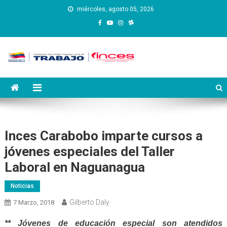
Saltar
miércoles, agosto 05, 2026
al
contenido
Instituto Nacional de
Inces
Capacitación y Educación
Socialista
Inces Carabobo imparte cursos a
jóvenes especiales del Taller
Laboral en Naguanagua
Noticias
Gilberto Daly
7 Marzo, 2018
** Jóvenes de educación especial son atendidos