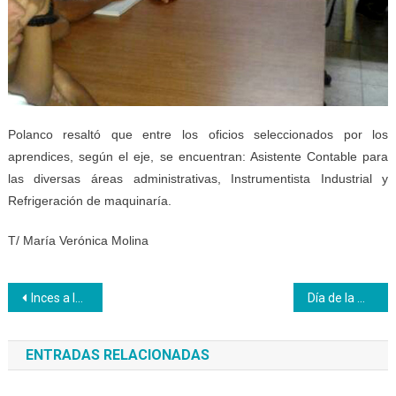
Polanco resaltó que entre los oficios seleccionados por los
aprendices, según el eje, se encuentran: Asistente Contable para
las diversas áreas administrativas, Instrumentista Industrial y
Refrigeración de maquinaría.
T/ María Verónica Molina
Navegación
Inces a la vanguardia formativa de la clase trabajadora en Carabobo
Día de la Mujer
de
ENTRADAS RELACIONADAS
entradas