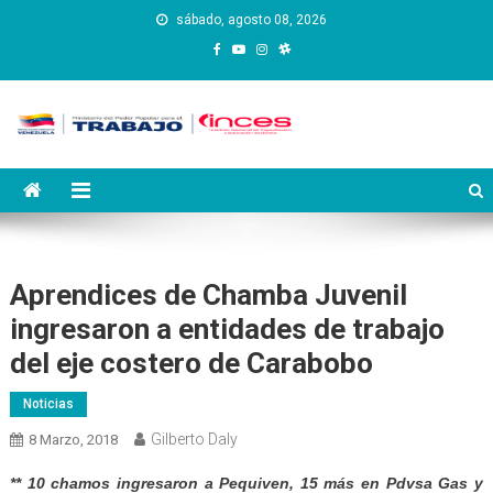
Saltar
sábado, agosto 08, 2026
al
contenido
Instituto Nacional de
Inces
Capacitación y Educación
Socialista
Aprendices de Chamba Juvenil
ingresaron a entidades de trabajo
del eje costero de Carabobo
Noticias
Gilberto Daly
8 Marzo, 2018
** 10 chamos ingresaron a Pequiven, 15 más en Pdvsa Gas y