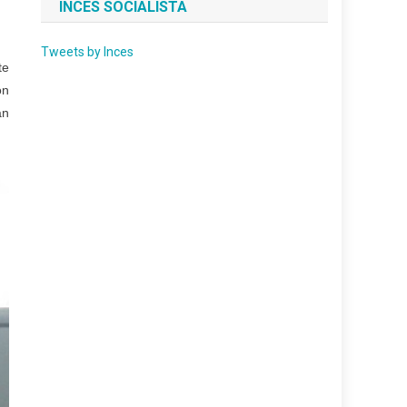
INCES SOCIALISTA
Tweets by Inces
te
ón
an