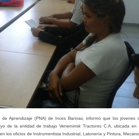
 de Aprendizaje (PNA) de Inces Barinas, informó que los jóvenes 
yo de la entidad de trabajo Veneminsk Tractores C.A, ubicada en 
en los oficios de Instrumentista Industrial, Latonería y Pintura, Mecáni