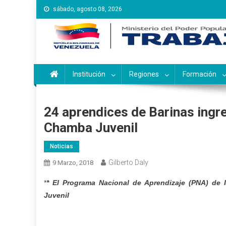
Saltar
sábado, agosto 08, 2026
al
contenido
Instituto Nacional de Ca
Inces
Institución
Regiones
Formación
24 aprendices de Barinas ingr
Chamba Juvenil
Noticias
Gilberto Daly
9 Marzo, 2018
*
* El Programa Nacional de Aprendizaje (PNA) de
Juvenil