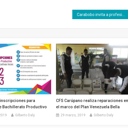
Carabobo invita a profesionales y técnicos a formar a la Juventud Productiva
 inscripciones para
CFS Carúpano realiza reparaciones e
 Bachillerato Productivo
el marco del Plan Venezuela Bella
 2019
Gilberto Daly
29 marzo, 2019
Gilberto Daly