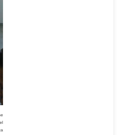
se
el
ca