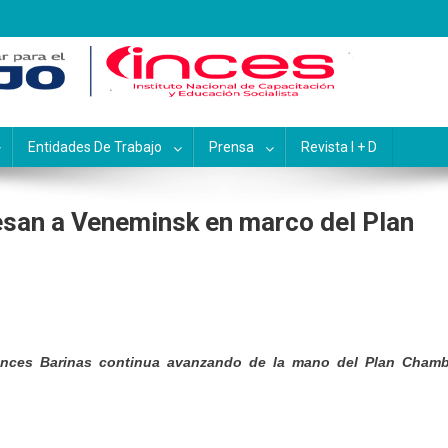
pacitación y Educación Socialis
Entidades De Trabajo
Prensa
Revista I + D
esan a Veneminsk en marco del Plan
 Inces Barinas continua avanzando de la mano del Plan Cham