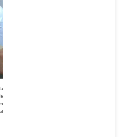
la
la
co
el