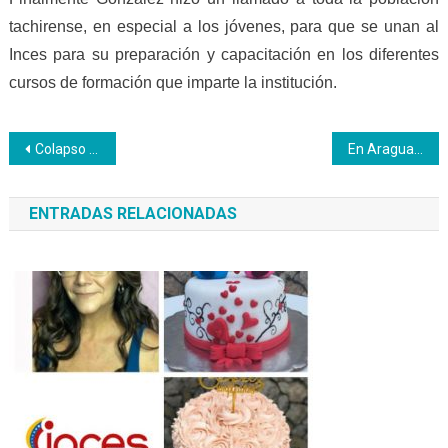
tachirense, en especial a los jóvenes, para que se unan al
Inces para su preparación y capacitación en los diferentes
cursos de formación que imparte la institución.
Navegación
Colapso económico y crisis humanitaria instrumentos para la desestabilización de Venezuela
En Aragua se dictó el taller Cría de Codornices
de
ENTRADAS RELACIONADAS
entradas