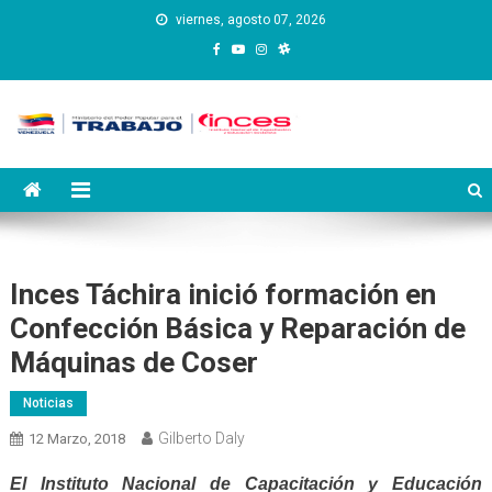
Saltar
viernes, agosto 07, 2026
al
contenido
Instituto Nacional de
Inces
Capacitación y Educación
Socialista
Inces Táchira inició formación en
Confección Básica y Reparación de
Máquinas de Coser
Noticias
Gilberto Daly
12 Marzo, 2018
El Instituto Nacional de Capacitación y Educación