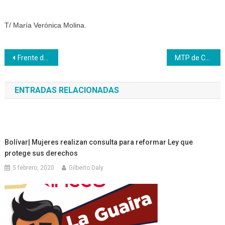
T/ María Verónica Molina.
Navegación
Frente de Mujeres de Inces Barinas participan en actividades conmemorativas al día Internacional de la Mujer
MTP de Carabobo reciben formación para reforzar sus conocimientos en instrumentación industrial
de
ENTRADAS RELACIONADAS
entradas
Bolívar| Mujeres realizan consulta para reformar Ley que
protege sus derechos
5 febrero, 2020
Gilberto Daly