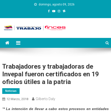
Saltar
domingo, agosto 09, 2026
al
contenido
Instituto Nacional de
Inces
Capacitación y Educación
Socialista
Trabajadores y trabajadoras de
Invepal fueron certificados en 19
oficios útiles a la patria
Noticias
Gilberto Daly
12 Marzo, 2018
*
* La intención de llevar a cabo estos procesos en entidades