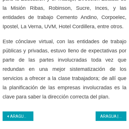
la Misión Ribas, Robinson, Sucre, Inces, y las
entidades de trabajo Cemento Andino, Corpoelec,
Ipostel, La Verna, UVM, Hotel Cordillera, entre otros.
Este cónclave virtual, con las entidades de trabajo
públicas y privadas, estuvo lleno de expectativas por
parte de las partes involucradas toda vez que
redundan en una mejor sistematización de los
servicios a ofrecer a la clase trabajadora; de allí que
la planificación de las empresas involucradas es la
clave para saber la dirección correcta del plan.
Navegación
ARAGUA | Inces en alianza estratégica con instituciones del estado logra insertar a jóvenes en la Formación Técnica Profesional
ARAGUA | Se desarrolló la 3ra Muestra Socio Productiva del periodo 20/21
de