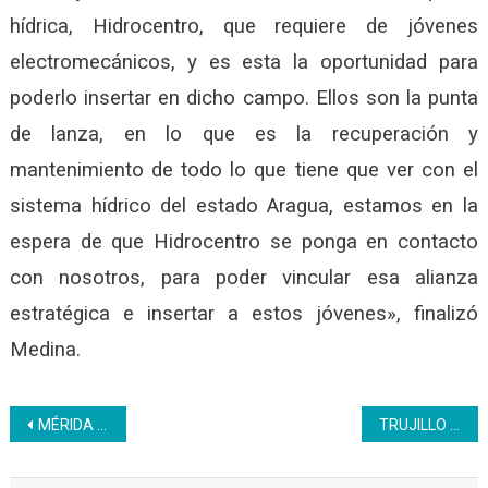
hídrica, Hidrocentro, que requiere de jóvenes
electromecánicos, y es esta la oportunidad para
poderlo insertar en dicho campo. Ellos son la punta
de lanza, en lo que es la recuperación y
mantenimiento de todo lo que tiene que ver con el
sistema hídrico del estado Aragua, estamos en la
espera de que Hidrocentro se ponga en contacto
con nosotros, para poder vincular esa alianza
estratégica e insertar a estos jóvenes», finalizó
Medina.
Navegación
MÉRIDA | Inces inicia formación de brigadas de Minaguas
TRUJILLO | Inces celebra I Encuentro virtual con entidades de trabajo
de