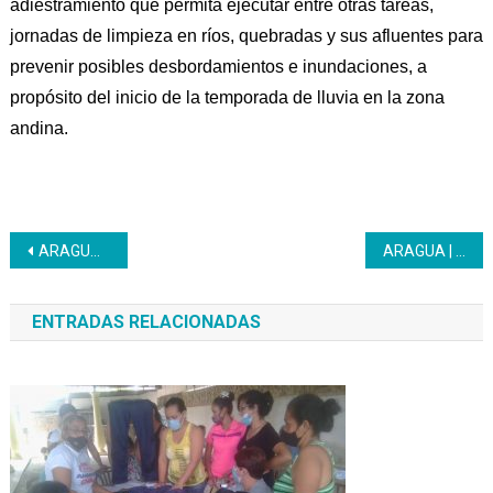
adiestramiento que permita ejecutar entre otras tareas,
jornadas de limpieza en ríos, quebradas y sus afluentes para
prevenir posibles desbordamientos e inundaciones, a
propósito del inicio de la temporada de lluvia en la zona
andina.
Navegación
ARAGUA | Inces socializa el Sistema de Formación Técnica Profesional en las escuelas técnicas
ARAGUA | Inces en alianza estratégica con instituciones del estado logra insertar a jóvenes en la Formación Técnica Profesional
de
ENTRADAS RELACIONADAS
entradas