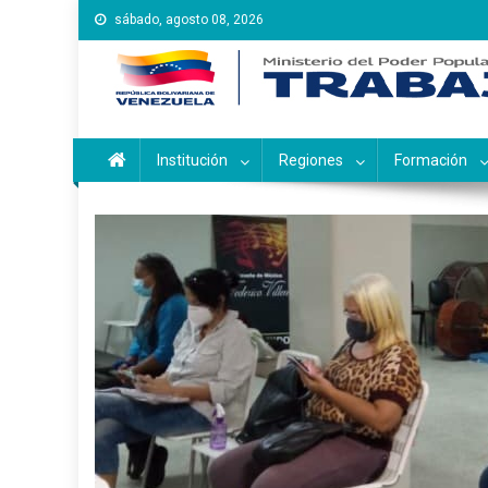
Saltar
sábado, agosto 08, 2026
al
contenido
Instituto Nacional de Ca
Inces
Institución
Regiones
Formación