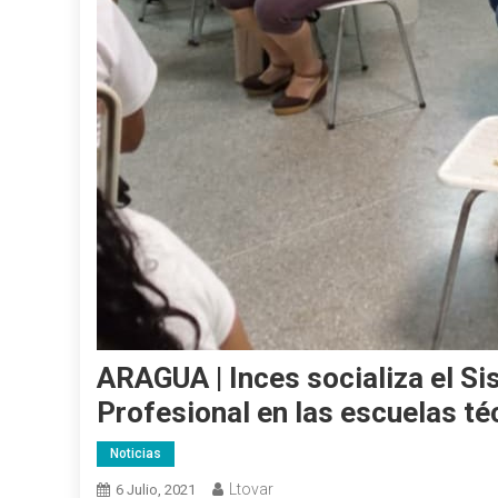
ARAGUA | Inces socializa el S
Profesional en las escuelas t
Noticias
Ltovar
6 Julio, 2021