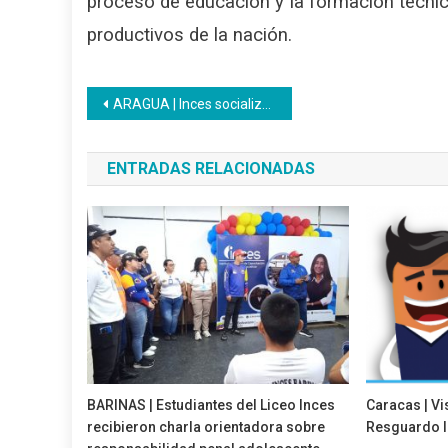
proceso de educación y la formación técnica
productivos de la nación.
Navegación
ARAGUA | Inces socializará el Sistema de Educación de Formación Técnica Profesional con instituciones educativas de la entidad aragueña
de
ENTRADAS RELACIONADAS
entradas
BARINAS | Estudiantes del Liceo Inces
Caracas | Vi
recibieron charla orientadora sobre
Resguardo l