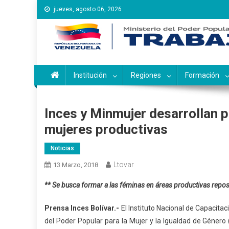
Saltar
jueves, agosto 06, 2026
al
contenido
Instituto Nacional de Ca
Inces
Institución
Regiones
Formación
Inces y Minmujer desarrollan pl
mujeres productivas
Noticias
Ltovar
13 Marzo, 2018
** Se busca formar a las féminas en áreas productivas reposterí
Prensa Inces Bolívar.-
El Instituto Nacional de Capacitaci
del Poder Popular para la Mujer y la Igualdad de Género