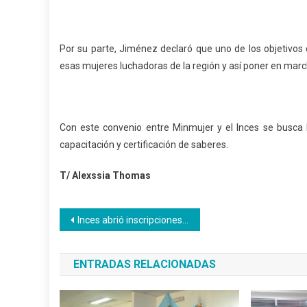
Por su parte, Jiménez declaró que uno de los objetivos d
esas mujeres luchadoras de la región y así poner en marc
Con este convenio entre Minmujer y el Inces se busca 
capacitación y certificación de saberes.
T/ Alexssia Thomas
Navegación
Inces abrió inscripciones para jóvenes recreadores
de
ENTRADAS RELACIONADAS
entradas