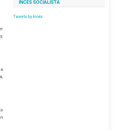
INCES SOCIALISTA
Tweets by Inces
er
y,
 a
a,
to
en