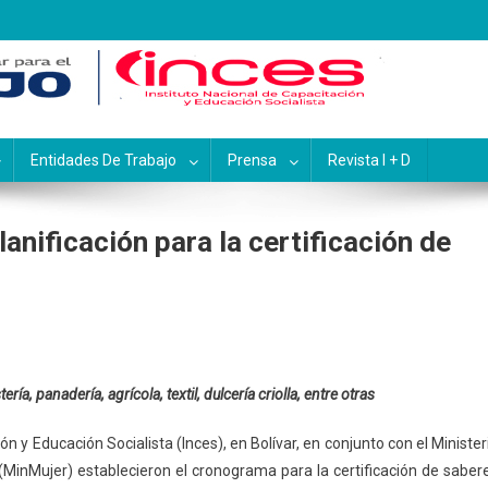
pacitación y Educación Socialis
Entidades De Trabajo
Prensa
Revista I + D
anificación para la certificación de
a, panadería, agrícola, textil, dulcería criolla, entre otras
ón y Educación Socialista (Inces), en Bolívar, en conjunto con el Minister
 (MinMujer) establecieron el cronograma para la certificación de saber