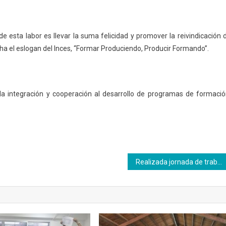
e esta labor es llevar la suma felicidad y promover la reivindicación 
ha el eslogan del Inces, “Formar Produciendo, Producir Formando”.
la integración y cooperación al desarrollo de programas de formació
Realizada jornada de trabajo voluntario para el acondicionamiento de los espacios deportivos del Inces Distrito Capital