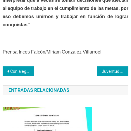
interpretar que a veces se toman decisiones que afectan
al equipo de trabajo en el cumplimiento de las metas, por
eso debemos unirnos y trabajar en función de lograr
conquistas”.
Prensa Inces Falcón/Míriam González Villarroel
Navegación
Con alegría cumanesa trabajadores del Inces afianzan lazos de unidad
Juventud de Somos Venezuela e Inces protagonizan construcción de Mesas – Sillas en Carabobo
de
ENTRADAS RELACIONADAS
entradas