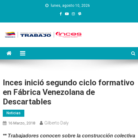
Saltar
lunes, agosto 10, 2026
al
contenido
Instituto Nacional de
Inces
Capacitación y Educación
Socialista
Inces inició segundo ciclo formativo
en Fábrica Venezolana de
Descartables
Noticias
Gilberto Daly
16 Marzo, 2018
** Trabajadores conocen sobre la construcción colectiva