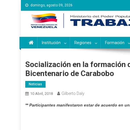
Saltar
domingo, agosto 09, 2026
al
contenido
Instituto Nacional de Ca
Inces
Institución
Regiones
Formación
Socialización en la formación 
Bicentenario de Carabobo
Noticias
Gilberto Daly
10 Abril, 2018
** Participantes manifestaron estar de acuerdo en u