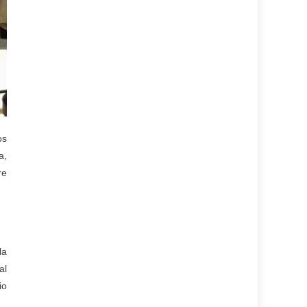
os
a,
re
la
al
io