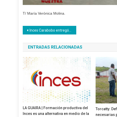
T/ María Verónica Molina.
Navegación
Inces Carabobo entregó certificados a 107 privadas de libertad
de
ENTRADAS RELACIONADAS
entradas
LA GUAIRA | Formación productiva del
Torcatty: De
Inces es una alternativa en medio de la
necesarias p