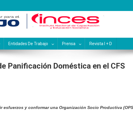
pacitación y Educación Socialis
Entidades De Trabajo
Prensa
Revista I + D
de Panificación Doméstica en el CFS
nir esfuerzos y conformar una Organización Socio Productiva (OPS