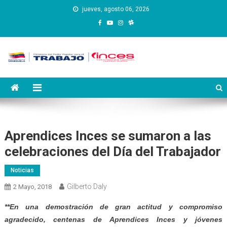
Saltar
jueves, agosto 06, 2026
al
contenido
Instituto Nacional de
Inces
Capacitación y Educación
Socialista
Aprendices Inces se sumaron a las
celebraciones del Día del Trabajador
Noticias
Gilberto Daly
2 Mayo, 2018
**En una demostración de gran actitud y compromiso
agradecido, centenas de Aprendices Inces y jóvenes