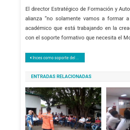
El director Estratégico de Formación y Aut
alianza “no solamente vamos a formar a
académico que está trabajando en la crea
con el soporte formativo que necesita el Mo
Navegación
Inces como soporte del emprendimiento y la certificación ocupacional
de
ENTRADAS RELACIONADAS
entradas