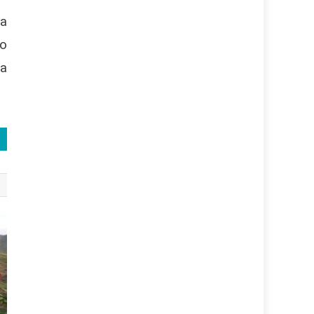
ta
po
ta