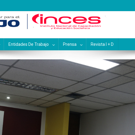
pacitación y Educación Socialis
Entidades De Trabajo
Prensa
Revista I + D