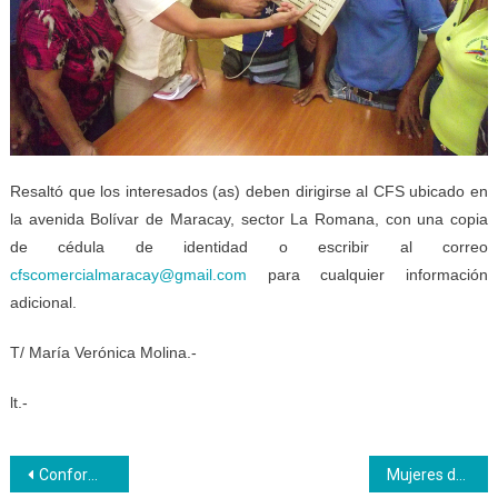
Resaltó que los interesados (as) deben dirigirse al CFS ubicado en
la avenida Bolívar de Maracay, sector La Romana, con una copia
de cédula de identidad o escribir al correo
cfscomercialmaracay@gmail.com
para cualquier información
adicional.
T/ María Verónica Molina.-
lt.-
Navegación
Conformación de Brigadas Regionales de facilitadores en Mantenimiento de Máquinas de Confección Industrial
Mujeres de Cojedes dicen: ¡Todas Con Maduro!