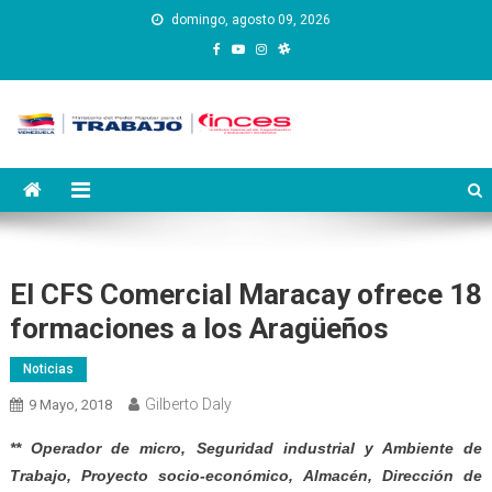
Saltar
domingo, agosto 09, 2026
al
contenido
Instituto Nacional de
Inces
Capacitación y Educación
Socialista
El CFS Comercial Maracay ofrece 18
formaciones a los Aragüeños
Noticias
Gilberto Daly
9 Mayo, 2018
** Operador de micro, Seguridad industrial y Ambiente de
Trabajo, Proyecto socio-económico, Almacén, Dirección de