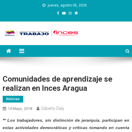
Saltar
jueves, agosto 06, 2026
al
contenido
Instituto Nacional de
Inces
Capacitación y Educación
Socialista
Comunidades de aprendizaje se
realizan en Inces Aragua
Noticias
Gilberto Daly
14 Mayo, 2018
** Los trabajadores, sin distinción de jerarquía, participan en
estas actividades democráticas y críticas tomando en cuenta