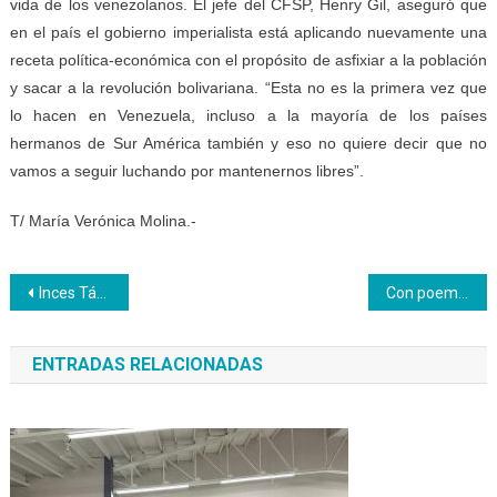
vida de los venezolanos. El jefe del CFSP, Henry Gil, aseguró que
en el país el gobierno imperialista está aplicando nuevamente una
receta política-económica con el propósito de asfixiar a la población
y sacar a la revolución bolivariana. “Esta no es la primera vez que
lo hacen en Venezuela, incluso a la mayoría de los países
hermanos de Sur América también y eso no quiere decir que no
vamos a seguir luchando por mantenernos libres”.
T/ María Verónica Molina.-
Navegación
Inces Táchira en la vanguardia con Maduro
Con poemas y serenata madres del Inces Lara celebraron su día
de
ENTRADAS RELACIONADAS
entradas