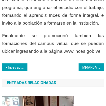
programa, que engranar el estudio con el trabajo,
formando al aprendiz Inces de forma integral, e
invito a la población a formarse en la institución.
Finalmente se promocionó también las
formaciones del campus virtual que se pueden
ubicar ingresando a la página www.inces.gob.ve
Navegación
Inces actualiza sus cursos y aspira atender a más de 1.000.000 de venezolanos en 2023
MIRANDA | CFS Electricidad y Electrónica sigue formando a los jóvenes en la unidad curricular Administración de Recursos Humanos
de
ENTRADAS RELACIONADAS
entradas