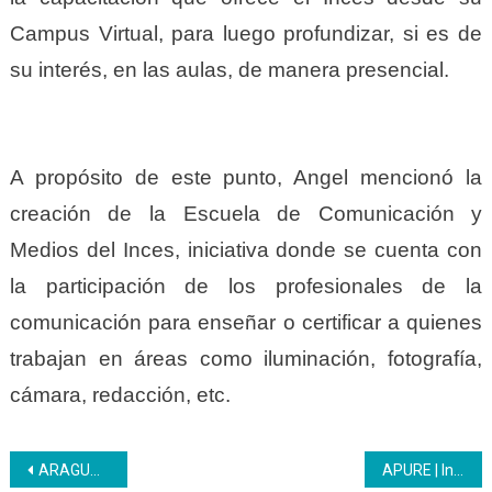
Campus Virtual, para luego profundizar, si es de
su interés, en las aulas, de manera presencial.
A propósito de este punto, Angel mencionó la
creación de la Escuela de Comunicación y
Medios del Inces, iniciativa donde se cuenta con
la participación de los profesionales de la
comunicación para enseñar o certificar a quienes
trabajan en áreas como iluminación, fotografía,
cámara, redacción, etc.
Navegación
ARAGUA | Comprometidos con el desarrollo productivo de la Patria, seguimos la marcha, brindando educación de calidad
APURE | Inces continúan informando a la población apureña del inicio de sus formaciones presenciales