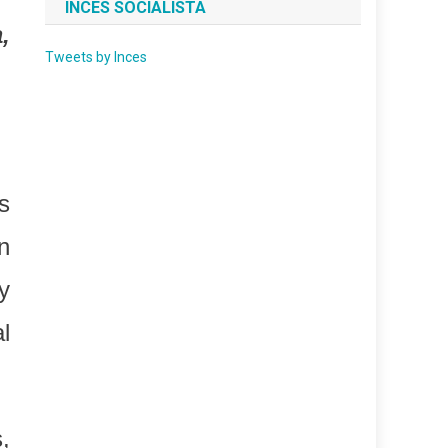
INCES SOCIALISTA
,
Tweets by Inces
s
n
y
l
,