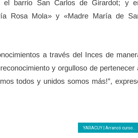
 el barrio San Carlos de Girardot; y e
ía Rosa Mola» y «Madre María de Sa
nocimientos a través del Inces de maner
 reconocimiento y orgulloso de pertenecer 
somos todos y unidos somos más!”, expres
YARACUY | Arrancó curso de panadería para personal jubilado y activo del Inces