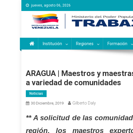
Saltar
jueves, agosto 06, 2026
al
contenido
Instituto Nacional de Ca
Inces
Institución
Regiones
Formación
ARAGUA | Maestros y maestras
a variedad de comunidades
Noticias
Gilberto Daly
30 Diciembre, 2019
** A solicitud de las comunida
región, los maestros expert