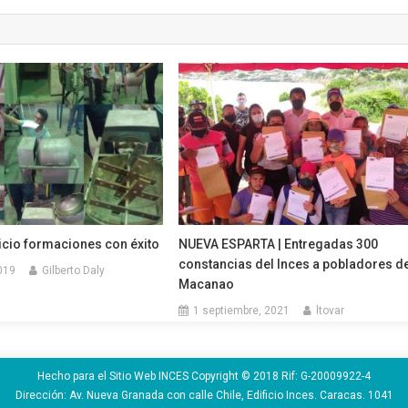
icio formaciones con éxito
NUEVA ESPARTA | Entregadas 300
constancias del Inces a pobladores d
019
Gilberto Daly
Macanao
1 septiembre, 2021
ltovar
Hecho para el Sitio Web INCES Copyright © 2018 Rif: G-20009922-4
Dirección: Av. Nueva Granada con calle Chile, Edificio Inces. Caracas. 1041