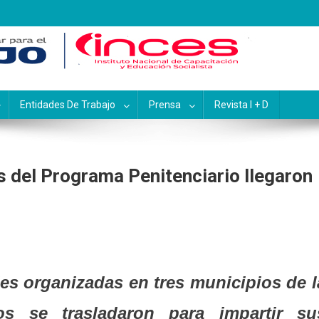
pacitación y Educación Socialis
Entidades De Trabajo
Prensa
Revista I + D
 del Programa Penitenciario llegaron
des organizadas en tres municipios de l
os se trasladaron para impartir su