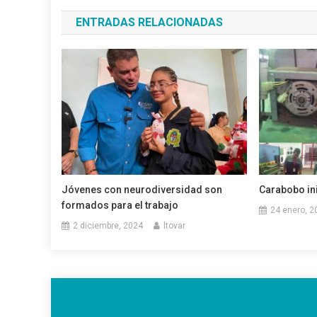
de
ENTRADAS RELACIONADAS
entradas
Jóvenes con neurodiversidad son
Carabobo in
formados para el trabajo
24 enero, 2
2 diciembre, 2024
ltovar