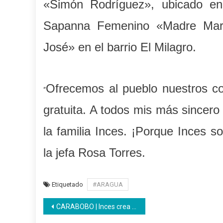
«Simón Rodríguez», ubicado en
Sapanna Femenino «Madre Mar
José» en el barrio El Milagro.
Ofrecemos al pueblo nuestros co
“
gratuita. A todos mis más sincero
la familia Inces. ¡Porque Inces 
la jefa Rosa Torres.
Etiquetado
#ARAGUA
Navegación
CARABOBO | Inces crea alianza con Banco del Tesoro para incorporación de aprendices