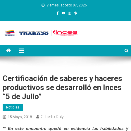
Saltar
viernes, agosto 07, 2026
al
contenido
Instituto Nacional de
Inces
Capacitación y Educación
Socialista
Certificación de saberes y haceres
productivos se desarrolló en Inces
“5 de Julio”
Noticias
Gilberto Daly
15 Mayo, 2018
** En este encuentro quedó en evidencia las habilidades y