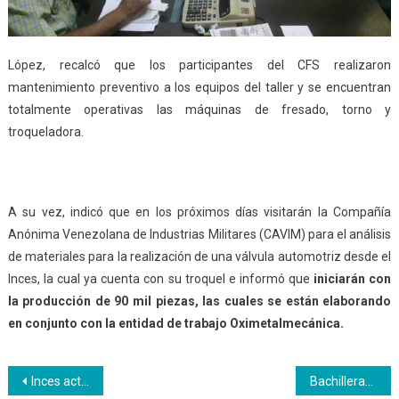
López, recalcó que los participantes del CFS realizaron
mantenimiento preventivo a los equipos del taller y se encuentran
totalmente operativas las máquinas de fresado, torno y
troqueladora.
A su vez, indicó que en los próximos días visitarán la Compañía
Anónima Venezolana de Industrias Militares (CAVIM) para el análisis
de materiales para la realización de una válvula automotriz desde el
Inces, la cual ya cuenta con su troquel e informó que
iniciarán con
la producción de 90 mil piezas, las
cuales
se están elaborando
en conjunto con la entidad de trabajo Oximetalmecánica.
Navegación
Inces actualiza su plataforma tecnológica con inducción a personal de finanzas
Bachillerato con Perfil Productivo hizo justicia con el arte