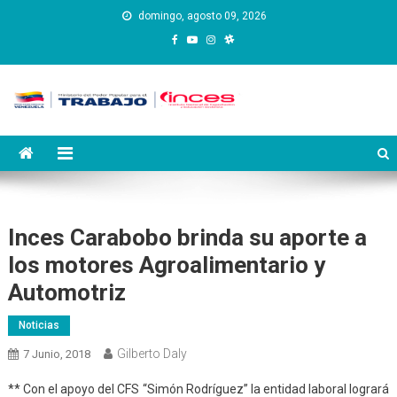
Saltar
domingo, agosto 09, 2026
al
contenido
Instituto Nacional de
Inces
Capacitación y Educación
Socialista
Inces Carabobo brinda su aporte a
los motores Agroalimentario y
Automotriz
Noticias
Gilberto Daly
7 Junio, 2018
** Con el apoyo del CFS “Simón Rodríguez” la entidad laboral logrará