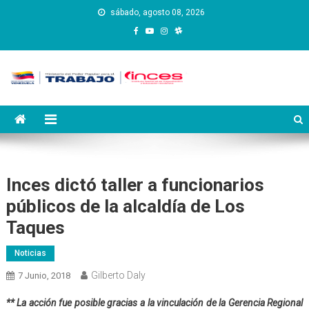
Saltar
sábado, agosto 08, 2026
al
contenido
Instituto Nacional de
Inces
Capacitación y Educación
Socialista
Inces dictó taller a funcionarios
públicos de la alcaldía de Los
Taques
Noticias
Gilberto Daly
7 Junio, 2018
** La acción fue posible gracias a la vinculación de la Gerencia Regional