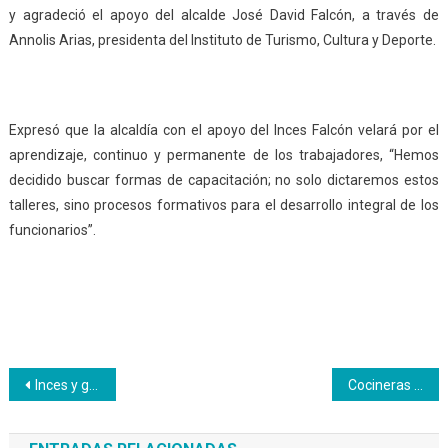
y agradeció el apoyo del alcalde José David Falcón, a través de
Annolis Arias, presidenta del Instituto de Turismo, Cultura y Deporte.
Expresó que la alcaldía con el apoyo del Inces Falcón velará por el
aprendizaje, continuo y permanente de los trabajadores, “Hemos
decidido buscar formas de capacitación; no solo dictaremos estos
talleres, sino procesos formativos para el desarrollo integral de los
funcionarios”.
Navegación
Inces y gobernación del estado Vargas articulan jornada alimentaria
Cocineras de la Patria recibieron constancia de certificación del Inces
de