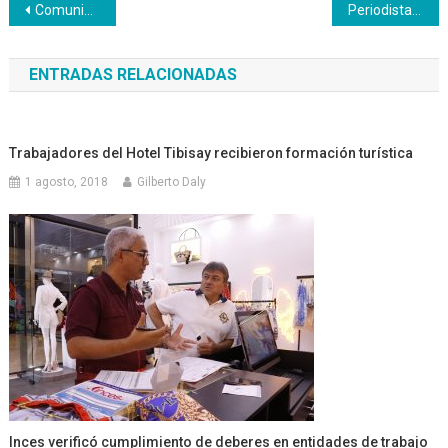
Navegación
Comunidades educativas de Lara aprenden a reparar bombillos ahorradores
Periodistas reciben inducción para uso y manejo de los nuevos blogs del Inces
de
ENTRADAS RELACIONADAS
entradas
Trabajadores del Hotel Tibisay recibieron formación turística
1 agosto, 2018
Gilberto Daly
Inces verificó cumplimiento de deberes en entidades de trabajo