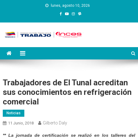
Saltar
lunes, agosto 10, 2026
al
contenido
Instituto Nacional de
Inces
Capacitación y Educación
Socialista
Trabajadores de El Tunal acreditan
sus conocimientos en refrigeración
comercial
Noticias
Gilberto Daly
11 Junio, 2018
** La jornada de certificación se realizó en los talleres del