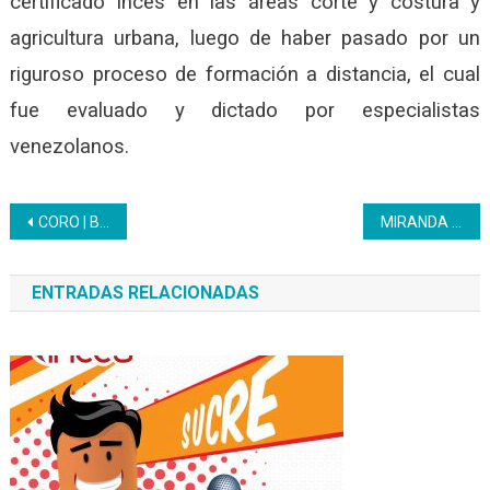
certificado Inces en las áreas corte y costura y
agricultura urbana, luego de haber pasado por un
riguroso proceso de formación a distancia, el cual
fue evaluado y dictado por especialistas
venezolanos.
Navegación
CORO | Bachilleres de Colina están dispuestos a emprender en los procesos productivos falconianos
MIRANDA | Inces participó en el cierre de la consulta de ley de participación estudiantil
de
ENTRADAS RELACIONADAS
entradas