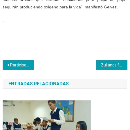
seguirán produciendo oxigeno para la vida”, manifestó
Gelvez.
.
Navegación
Participantes del curso de Electrotecnia aprenden a reparar bombillos ahorradores
Zulianos fabricarán herramientas agrícolas
de
ENTRADAS RELACIONADAS
entradas