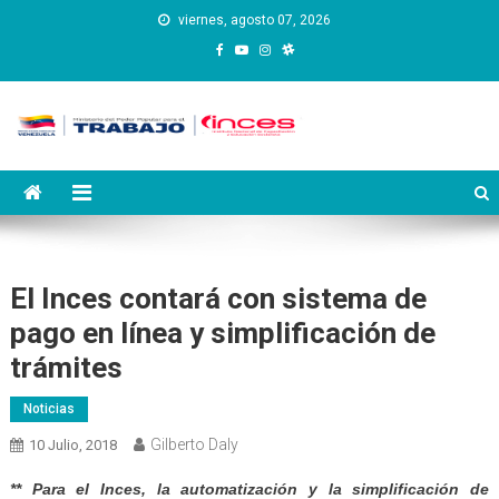
Saltar
viernes, agosto 07, 2026
al
contenido
Instituto Nacional de
Inces
Capacitación y Educación
Socialista
El Inces contará con sistema de
pago en línea y simplificación de
trámites
Noticias
Gilberto Daly
10 Julio, 2018
** Para el Inces, la automatización y la simplificación de