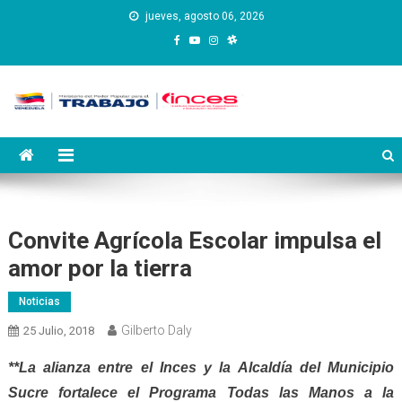
Saltar
jueves, agosto 06, 2026
al
contenido
Instituto Nacional de
Inces
Capacitación y Educación
Socialista
Convite Agrícola Escolar impulsa el
amor por la tierra
Noticias
Gilberto Daly
25 Julio, 2018
**La alianza entre el Inces y la Alcaldía del Municipio
Sucre fortalece el Programa Todas las Manos a la