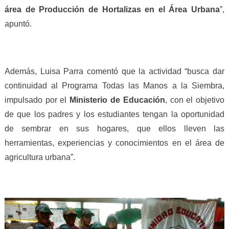
área de
Produc
ción
de Hortaliza
s
en el Área Urbana
”,
apuntó.
Además
, Luisa Parra
coment
ó
que
la actividad “
busca
dar
continuidad al
P
rograma
Todas las
Manos a la Siembra,
impulsado
por el
Ministerio de Educación
,
con
el objetivo
de que los padres y los estudiantes tengan la oportunidad
de sembrar en sus hogares, que ellos lleven
las
herramientas,
e
xperiencia
s
y conocimientos
en el área
de
agr
i
c
u
l
tur
a
urbana
”.