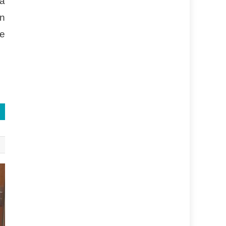
la
un
te