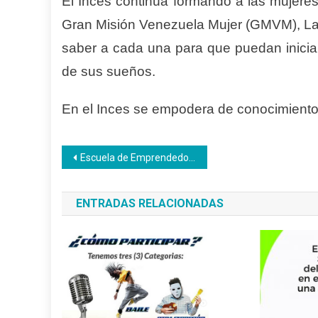
El Inces continúa formando a las mujere
Gran Misión Venezuela Mujer (GMVM), La
saber a cada una para que puedan inicia
de sus sueños.
En el Inces se empodera de conocimiento 
Navegación
Escuela de Emprendedores del Inces dicta charla sobre “Entornos Digitales Marketing y Ventas”
de
ENTRADAS RELACIONADAS
entradas