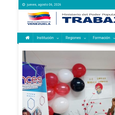
Saltar
jueves, agosto 06, 2026
al
contenido
Instituto Nacional de Ca
Inces
Institución
Regiones
Formación