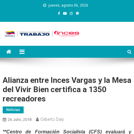
Saltar
jueves, agosto 06, 2026
al
contenido
Instituto Nacional de
Inces
Capacitación y Educación
Socialista
Alianza entre Inces Vargas y la Mesa
del Vivir Bien certifica a 1350
recreadores
Noticias
Gilberto Daly
26 Julio, 2018
**Centro de Formación Socialista (CFS) evaluará y