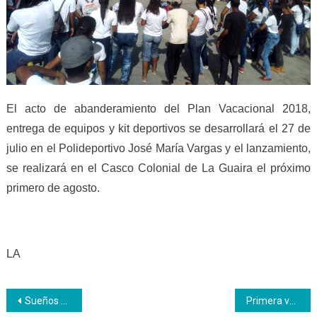
El acto de abanderamiento del Plan Vacacional 2018,
entrega de equipos y kit deportivos se desarrollará el 27 de
julio en el Polideportivo José María Vargas y el lanzamiento,
se realizará en el Casco Colonial de La Guaira el próximo
primero de agosto.
LA
Navegación
Sueños de Juventud 01
Primera vez en la historia que el Inces certifica a cultores artísticos populares