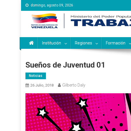
Saltar
domingo, agosto 09, 2026
al
contenido
Instituto Nacional de Ca
Inces
Institución
Regiones
Formación
Sueños de Juventud 01
Noticias
Gilberto Daly
26 Julio, 2018