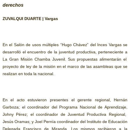
derechos
ZUVALQUI DUARTE
|
Vargas
En el Salón de uso
s
múltiple
s
“Hugo Chávez”
d
el Inces Vargas se
desarrolló el encuentro de la juventud productiva,
perteneciente a
La Gran Misión Chamba Juvenil.
S
us propuestas alimentar
án
el
proyecto de ley
de la misión
en el marco de las asambleas que se
realizan
en toda la
nacional.
En el acto estuvieron presentes el gerente regional, Hernán
Garboza; el coordinador del Programa Nacional de Aprendi
zaje,
Johny Pérez; el coordinador de Juventud Productiva Regional,
Jesús Oramas; y Joel Pernía coordinador del Instituto de Educación
Delegada Francisco de Miranda.
Los mismos
recibieron a la