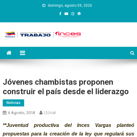
Saltar
domingo, agosto 09, 2026
al
contenido
Instituto Nacional de
Inces
Capacitación y Educación
Socialista
Jóvenes chambistas proponen
construir el país desde el liderazgo
Noticias
Ltovar
6 Agosto, 2018
**Juventud productiva
del Inces Vargas
planteó
propuestas para la creación de la ley que regulará sus