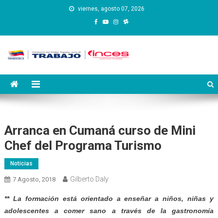
Saltar
viernes, agosto 07, 2026
al
contenido
Instituto Nacional de
Inces
Capacitación y Educación
Socialista
Arranca en Cumaná curso de Mini
Chef del Programa Turismo
Noticias
Gilberto Daly
7 Agosto, 2018
** La formación está orientado a enseñar a niños, niñas y
adolescentes a comer sano a través de la gastronomía