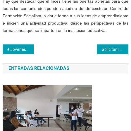
Hay que destacar que el Inces tiene las puertas abiertas para que
todas las comunidades pueden acudir a donde existe un Centro de
Formación Socialista, a darle forma a sus ideas de emprendimiento
e inicien una actividad productiva, desde las perspectivas de las
formaciones que se imparten en la institución educativa.
Navegación
Jóvenes chambistas proponen construir el país desde el liderazgo
Solicitan ley que impida ejercer carreras en otro país sin compensar al Estado por estudios
de
ENTRADAS RELACIONADAS
entradas