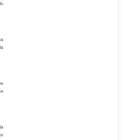
lo
ma
la
ue
ta
la
an